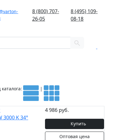
8 (800) 707-
8 (495) 109-
@varton-
u
26-05
08-18
0
 каталога:
|
r
4 986 руб.
 3000 K 34°
Купить
Оптовая цена