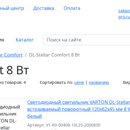
ный центр
Доставка
Оплата
zakaz
pro.r
ия
Каталог
ar Comfort
DL-Stellar Comfort 8 Вт
t 8 Вт
о товаров:
4
Сортировать по:
цене
|
названию
Вид
Светодиодный светильник VARTON DL-Stella
встраиваемый поворотный 120x62x45 мм 8 W
белый
Артикул: V1-R0-00408-10L25-2000830