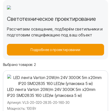
Светотехническое проектирование
Вартон
Каталог
LED лента профессиональная серии VLS
Рассчитаем освещение, подберём светильники и
Лента DC24V широкая SMD
подготовим спецификацию под ваш объект
Подробнее о проектировании
Подбор по параметрам
Выбрано товаров:
2
LED лента Varton 20W/m 24V 3000K 5m x20mm
IP20 SMD2835 160 LED/м (упаковка 5 м)
Артикул: VLS-20-020-2835-20-160-30
Мощность: 100 Вт