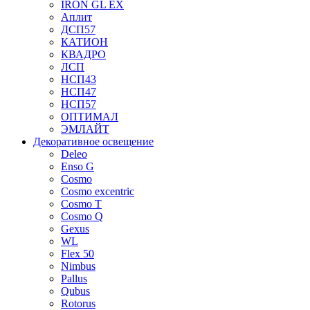
IRON GL EX
Аплит
ДСП57
КАТИОН
КВАДРО
ЛСП
НСП43
НСП47
НСП57
ОПТИМАЛ
ЭМЛАЙТ
Декоративное освещение
Deleo
Enso G
Cosmo
Cosmo excentric
Cosmo T
Cosmo Q
Gexus
WL
Flex 50
Nimbus
Pallus
Qubus
Rotorus