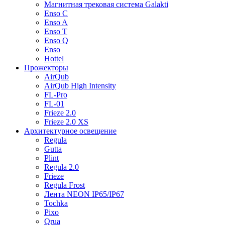
Mагнитная трековая система Galakti
Enso C
Enso A
Enso T
Enso Q
Enso
Hottel
Прожекторы
AirQub
AirQub High Intensity
FL-Pro
FL-01
Frieze 2.0
Frieze 2.0 XS
Архитектурное освещение
Regula
Gutta
Plint
Regula 2.0
Frieze
Regula Frost
Лента NEON IP65/IP67
Tochka
Pixo
Qrua