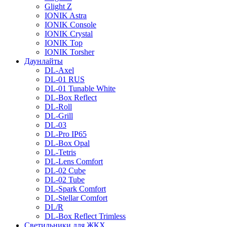
Glight Z
IONIK Astra
IONIK Console
IONIK Crystal
IONIK Top
IONIK Torsher
Даунлайты
DL-Axel
DL-01 RUS
DL-01 Tunable White
DL-Box Reflect
DL-Roll
DL-Grill
DL-03
DL-Pro IP65
DL-Box Opal
DL-Tetris
DL-Lens Comfort
DL-02 Cube
DL-02 Tube
DL-Spark Comfort
DL-Stellar Comfort
DL/R
DL-Box Reflect Trimless
Светильники для ЖКХ