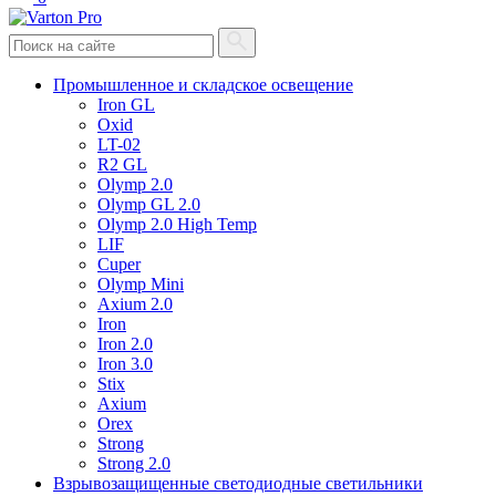
Промышленное и складское освещение
Iron GL
Oxid
LT-02
R2 GL
Olymp 2.0
Olymp GL 2.0
Olymp 2.0 High Temp
LIF
Cuper
Olymp Mini
Axium 2.0
Iron
Iron 2.0
Iron 3.0
Stix
Axium
Orex
Strong
Strong 2.0
Взрывозащищенные светодиодные светильники