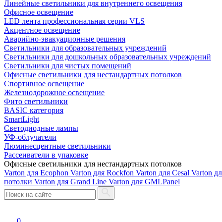
Линейные светильники для внутреннего освещения
Офисное освещение
LED лента профессиональная серии VLS
Акцентное освещение
Аварийно-эвакуационные решения
Светильники для образовательных учреждений
Светильники для дошкольных образовательных учреждений
Светильники для чистых помещений
Офисные светильники для нестандартных потолков
Спортивное освещение
Железнодорожное освещение
Фито светильники
BASIC категория
SmartLight
Светодиодные лампы
УФ-облучатели
Люминесцентные светильники
Рассеиватели в упаковке
Офисные светильники для нестандартных потолков
Varton для Ecophon
Varton для Rockfon
Varton для Cesal
Varton д
потолки
Varton для Grand Line
Varton для GMLPanel
0