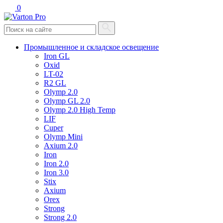
0
Промышленное и складское освещение
Iron GL
Oxid
LT-02
R2 GL
Olymp 2.0
Olymp GL 2.0
Olymp 2.0 High Temp
LIF
Cuper
Olymp Mini
Axium 2.0
Iron
Iron 2.0
Iron 3.0
Stix
Axium
Orex
Strong
Strong 2.0