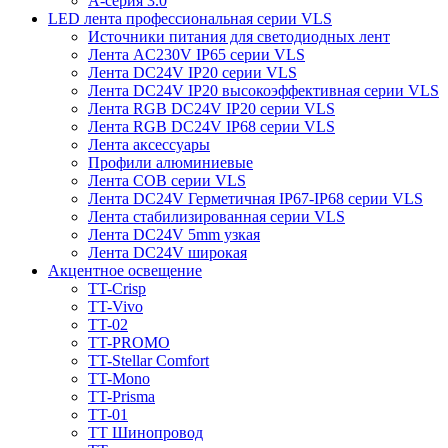
A-серия 3.0
LED лента профессиональная серии VLS
Источники питания для светодиодных лент
Лента AC230V IP65 серии VLS
Лента DC24V IP20 серии VLS
Лента DC24V IP20 высокоэффективная серии VLS
Лента RGB DC24V IP20 серии VLS
Лента RGB DC24V IP68 серии VLS
Лента аксессуары
Профили алюминиевые
Лента COB серии VLS
Лента DC24V Герметичная IP67-IP68 серии VLS
Лента стабилизированная серии VLS
Лента DC24V 5mm узкая
Лента DC24V широкая
Акцентное освещение
TT-Crisp
TT-Vivo
TT-02
TT-PROMO
TT-Stellar Comfort
TT-Mono
TT-Prisma
TT-01
TT Шинопровод