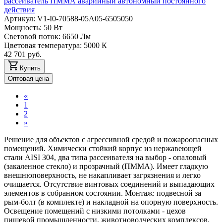
рассеиватель ПММА аварийный автономный постоянного
действия
Артикул: V1-I0-70588-05A05-6505050
Мощность: 50 Вт
Световой поток: 6650 Лм
Цветовая температура: 5000 К
42 701 руб.
Купить
Оптовая цена
«
1
2
»
Решение для объектов с агрессивной средой и пожароопасных
помещений. Химически стойкий корпус из нержавеющей
стали AISI 304, два типа рассеивателя на выбор - опаловый
(закаленное стекло) и прозрачный (ПММА). Имеет гладкую
внешнюповерхность, не накапливает загрязнения и легко
очищается. Отсутствие винтовых соединений и выпадающих
элементов в собранном состоянии. Монтаж: подвесной за
рым-болт (в комплекте) и накладной на опорную поверхность.
Освещение помещений с низкими потолками - цехов
пищевой промышленности, животноводческих комплексов,