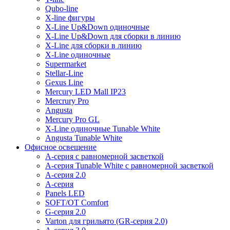
Qubo-line
X-line фигуры
X-Line Up&Down одиночные
X-Line Up&Down для сборки в линию
X-Line для сборки в линию
X-Line одиночные
Supermarket
Stellar-Line
Gexus Line
Mercury LED Mall IP23
Mercrury Pro
Angusta
Mercury Pro GL
X-Line одиночные Tunable White
Angusta Tunable White
Офисное освещение
A-серия с равномерной засветкой
A-серия Tunable White с равномерной засветкой
A-серия 2.0
A-серия
Panels LED
SOFT/OT Comfort
G-серия 2.0
Varton для грильято (GR-серия 2.0)