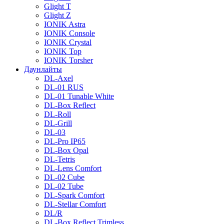
Glight T
Glight Z
IONIK Astra
IONIK Console
IONIK Crystal
IONIK Top
IONIK Torsher
Даунлайты
DL-Axel
DL-01 RUS
DL-01 Tunable White
DL-Box Reflect
DL-Roll
DL-Grill
DL-03
DL-Pro IP65
DL-Box Opal
DL-Tetris
DL-Lens Comfort
DL-02 Cube
DL-02 Tube
DL-Spark Comfort
DL-Stellar Comfort
DL/R
DL-Box Reflect Trimless