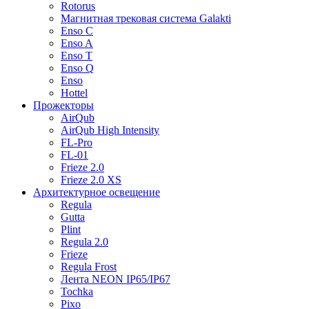
Rotorus
Mагнитная трековая система Galakti
Enso C
Enso A
Enso T
Enso Q
Enso
Hottel
Прожекторы
AirQub
AirQub High Intensity
FL-Pro
FL-01
Frieze 2.0
Frieze 2.0 XS
Архитектурное освещение
Regula
Gutta
Plint
Regula 2.0
Frieze
Regula Frost
Лента NEON IP65/IP67
Tochka
Pixo