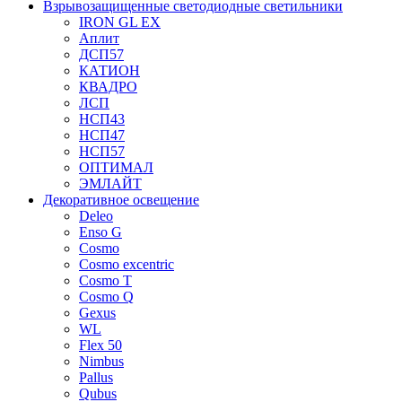
Взрывозащищенные светодиодные светильники
IRON GL EX
Аплит
ДСП57
КАТИОН
КВАДРО
ЛСП
НСП43
НСП47
НСП57
ОПТИМАЛ
ЭМЛАЙТ
Декоративное освещение
Deleo
Enso G
Cosmo
Cosmo excentric
Cosmo T
Cosmo Q
Gexus
WL
Flex 50
Nimbus
Pallus
Qubus