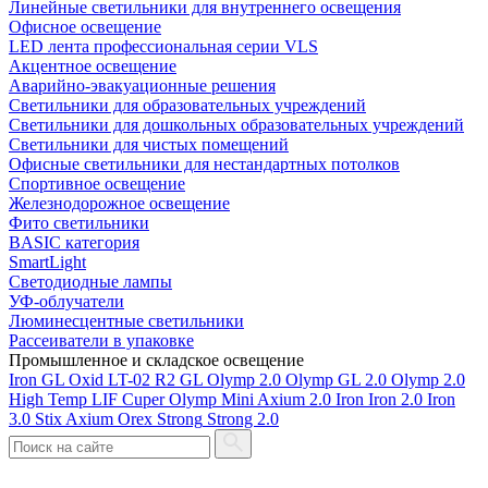
Линейные светильники для внутреннего освещения
Офисное освещение
LED лента профессиональная серии VLS
Акцентное освещение
Аварийно-эвакуационные решения
Светильники для образовательных учреждений
Светильники для дошкольных образовательных учреждений
Светильники для чистых помещений
Офисные светильники для нестандартных потолков
Спортивное освещение
Железнодорожное освещение
Фито светильники
BASIC категория
SmartLight
Светодиодные лампы
УФ-облучатели
Люминесцентные светильники
Рассеиватели в упаковке
Промышленное и складское освещение
Iron GL
Oxid
LT-02
R2 GL
Olymp 2.0
Olymp GL 2.0
Olymp 2.0
High Temp
LIF
Cuper
Olymp Mini
Axium 2.0
Iron
Iron 2.0
Iron
3.0
Stix
Axium
Orex
Strong
Strong 2.0