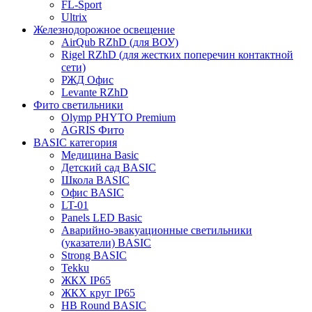
FL-Sport
Ultrix
Железнодорожное освещение
AirQub RZhD (для ВОУ)
Rigel RZhD (для жестких поперечин контактной
сети)
РЖД Офис
Levante RZhD
Фито светильники
Olymp PHYTO Premium
AGRIS Фито
BASIC категория
Медицина Basic
Детский сад BASIC
Школа BASIC
Офис BASIC
LT-01
Panels LED Basic
Аварийно-эвакуационные светильники
(указатели) BASIC
Strong BASIC
Tekku
ЖКХ IP65
ЖКХ круг IP65
HB Round BASIC