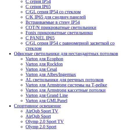
C серия IP54
C серия IP65
C/GL серия IP54 со стеклом
C/K IP65 для сэндвич панелей
Встраиваемые в стену IP54
COT/N прикроватные светильники
Fonix прикроватные светильники
C PANEL IP65
C/GL серия IP54 с равномерной засветкой со
стеклом
Офисные светильники для нестандартных потолков
Varton для Ecophon
Varton для Rockfon
Varton для Cesal
Varton для Albes/Ingermax
AL светильники для реечных потолков
Varton для Armstrong системы на Т-рейке
Varton для Armstrong кассетные потолки
Varton для Grand Line
Varton для GMLPanel
Спортивное освещение
AirQub Sport TV
AirQub Sport
Olymp 2.0 Sport TV
Olymp 2.0 Sport