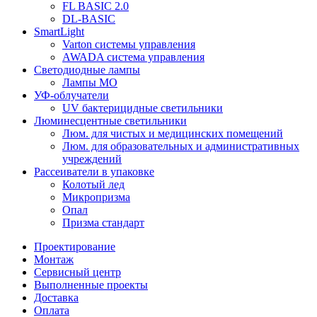
FL BASIC 2.0
DL-BASIC
SmartLight
Varton системы управления
AWADA система управления
Светодиодные лампы
Лампы МО
УФ-облучатели
UV бактерицидные светильники
Люминесцентные светильники
Люм. для чистых и медицинских помещений
Люм. для образовательных и административных
учреждений
Рассеиватели в упаковке
Колотый лед
Микропризма
Опал
Призма стандарт
Проектирование
Монтаж
Сервисный центр
Выполненные проекты
Доставка
Оплата