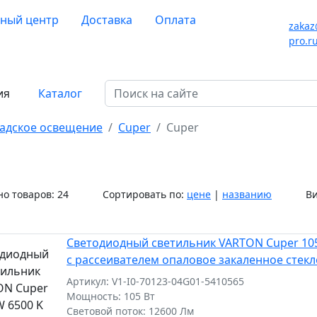
ный центр
Доставка
Оплата
zakaz
pro.r
ия
Каталог
адское освещение
Cuper
Cuper
о товаров:
24
Сортировать по:
цене
|
названию
Ви
Светодиодный светильник VARTON Cuper 105
с рассеивателем опаловое закаленное стекл
Артикул: V1-I0-70123-04G01-5410565
Мощность: 105 Вт
Световой поток: 12600 Лм