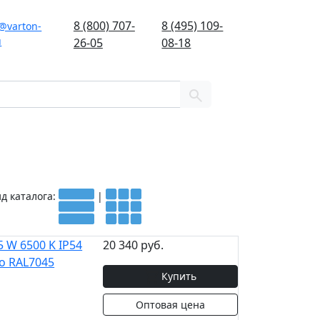
8 (800) 707-
8 (495) 109-
@varton-
u
26-05
08-18
д каталога:
|
 W 6500 K IP54
20 340 руб.
о RAL7045
Купить
Оптовая цена