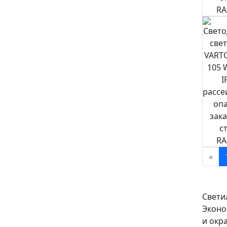
«
Свети
Эконо
и окр