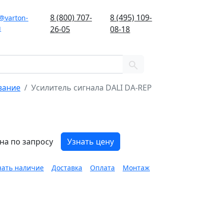
8 (800) 707-
8 (495) 109-
@varton-
u
26-05
08-18
вание
Усилитель сигнала DALI DA-REP
на по запросу
Узнать цену
нать наличие
Доставка
Оплата
Монтаж