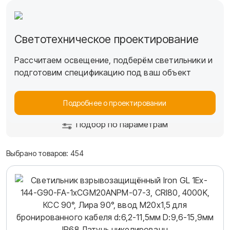
Светотехническое проектирование
Вартон
Каталог
Взрывозащищенные светодиодные светил
Рассчитаем освещение, подберём светильники и
Взрывозащищенные
подготовим спецификацию под ваш объект
светодиодные светильники
Подробнее о проектировании
Подбор по параметрам
Выбрано товаров:
454