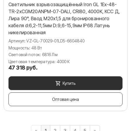
Светильник взрывозащищённый Iron GL 1Ex-48-
TR-2хCGM20ANPM-07-DALI, CRI80, 4000K, КСС Д,
Лира 90°, Ввод М20х1,5 для бронированного
кабеля d:6,2-11,5мм D:9,6-15,9мм IP68 Латунь
никелированная
Артикул: VZ-GL-70029-01LD5-6604840
Мощность: 48 Вт
Световой поток: 6816 Лм
Цветовая температура: 4000 К
47 318 руб.
Купить
Оптовая цена
«
1
2
3
4
5
»