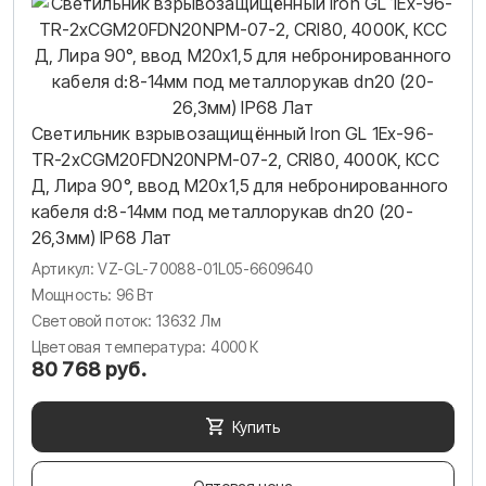
Светильник взрывозащищённый Iron GL 1Ex-96-
TR-2хCGM20FDN20NPM-07-2, CRI80, 4000K, КСС
Д, Лира 90°, ввод М20х1,5 для небронированного
кабеля d:8-14мм под металлорукав dn20 (20-
26,3мм) IP68 Лат
Артикул: VZ-GL-70088-01L05-6609640
Мощность: 96 Вт
Световой поток: 13632 Лм
Цветовая температура: 4000 К
80 768 руб.
Купить