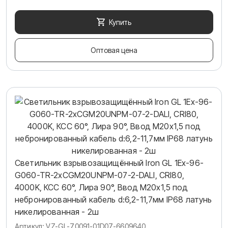
Купить
Оптовая цена
Светильник взрывозащищённый Iron GL 1Ex-96-
G060-TR-2хCGM20UNPM-07-2-DALI, CRI80,
4000K, КСС 60°, Лира 90°, Ввод М20х1,5 под
небронированный кабель d:6,2-11,7мм IP68 латунь
никелированная - 2ш
Артикул: VZ-GL-70091-01D07-6609640